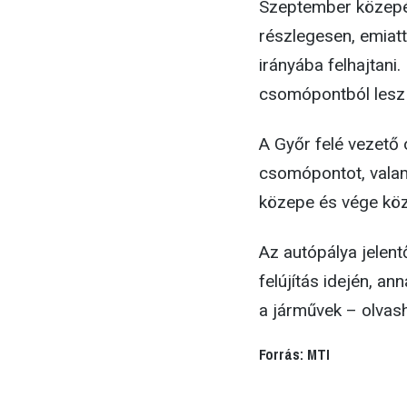
Szeptember közepé
részlegesen, emiatt
irányába felhajtani
csomópontból lesz 
A Győr felé vezető o
csomópontot, valam
közepe és vége közö
Az autópálya jelent
felújítás idején, a
a járművek – olvas
Forrás: MTI