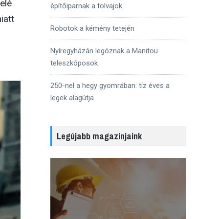
elé
építőiparnak a tolvajok
iatt
Robotok a kémény tetején
Nyíregyházán legóznak a Manitou
teleszkóposok
250-nel a hegy gyomrában: tíz éves a
legek alagútja
Legújabb magazinjaink