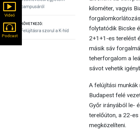
navigáció
campusáról
kilométer, vagyis B
Videó
forgalomkorlátozás
KÖVETKEZŐ:
folytatódik Bicske 
Következő
Felújításra szorul a K-híd
Podcast
2+1+1-es terelést ép
bejegyzés:
másik sáv forgalmát 
teherforgalom a le
sávot vehetik igény
A felújítási munkák
Budapest felé veze
Győr irányából le- 
terelőúton, a 22-es
megközelíteni.