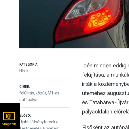
KATEGÓRIA:
Idén minden eddigi
Hírek
felújítása, a munká
írták a közleménybe
CÍMKE:
üteméhez augusztus
felújítás
,
közút
,
M1-es
autópálya
és Tatabánya-Újvár
pályaoldalon előre
Bejegyzés
ELŐZŐ:
Előző
Újabb látványtervek a
Magazin
Elsőként az autópál
bejegyzés:
Testnevelési Egyetem