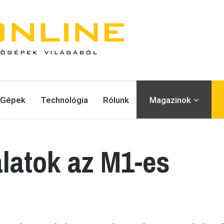
Gépek
Technológia
Rólunk
Magazinok
álatok az M1-es