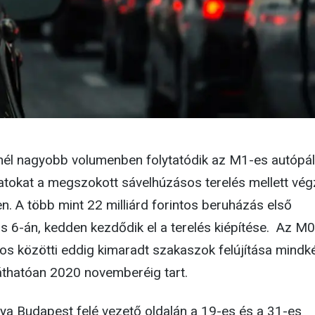
nél nagyobb volumenben folytatódik az M1-es autópá
latokat a megszokott sávelhúzásos terelés mellett vég
n. A több mint 22 milliárd forintos beruházás első
 6-án, kedden kezdődik el a terelés kiépítése. Az M
os közötti eddig kimaradt szakaszok felújítása mindk
láthatóan 2020 novemberéig tart.
ya Budapest felé vezető oldalán a 19-es és a 31-es