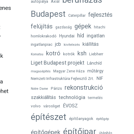
autópálya
Axiál
lenes
Budapest
fejlesztés
Caterpillar
gépek
felújítás
t
gazdaság
hitachi
híd
ingatlan
y
homlokrakodó
Hyundai
jcb
kiállítás
ingatlanpiac
kivitelezés
kotró
ksh
kotrók
Liebherr
Komatsu
ik
Liget Budapest projekt
Lánchíd
műtárgy
magasépítés
Magyar Zene Háza
NIF
Nemzeti Infrastruktúra Fejlesztő Zrt.
 a
rekonstrukció
Párizs
Notre Dame
ehet
technológia
szakkiállítás
termelés
ÉVOSZ
volvo
városliget
építészet
építőanyagok
építőgép
építőipar
építőgépek
útépítés