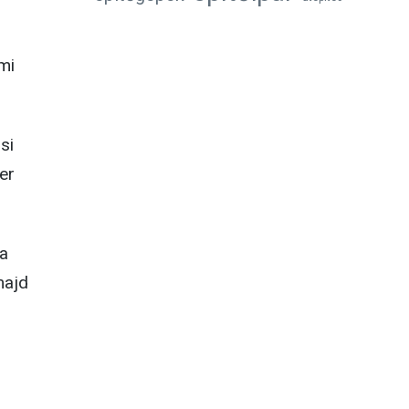
mi
si
er
 a
majd