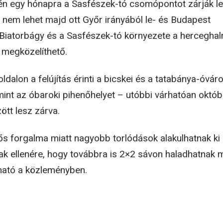
n egy hónapra a Sasfészek-tó csomópontot zárják le
 nem lehet majd ott Győr irányából le- és Budapest
. Biatorbágy és a Sasfészek-tó környezete a herceghal
megközelíthető.
ldalon a felújítás érinti a bicskei és a tatabánya-óváro
int az óbaroki pihenőhelyet – utóbbi várhatóan októb
tt lesz zárva.
ős forgalma miatt nagyobb torlódások alakulhatnak ki
nnak ellenére, hogy továbbra is 2×2 sávon haladhatnak 
ható a közleményben.