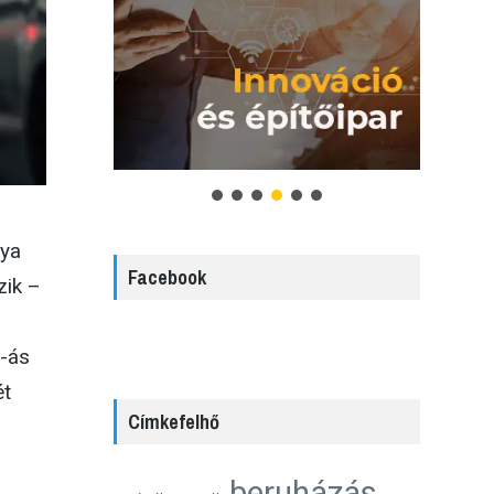
lya
Facebook
zik –
0-ás
ét
Címkefelhő
beruházás