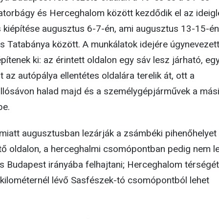
iatorbágy és Herceghalom között kezdődik el az ideig
 kiépítése augusztus 6-7-én, ami augusztus 13-15-én
és Tatabánya között. A munkálatok idejére úgynevezet
ítenek ki: az érintett oldalon egy sáv lesz járható, eg
az autópálya ellentétes oldalára terelik át, ott a
állósávon halad majd és a személygépjárművek a más
be.
 miatt augusztusban lezárják a zsámbéki pihenőhelyet
tő oldalon, a herceghalmi csomópontban pedig nem l
és Budapest irányába felhajtani; Herceghalom térségét
 kilométernél lévő Sasfészek-tó csomópontból lehet