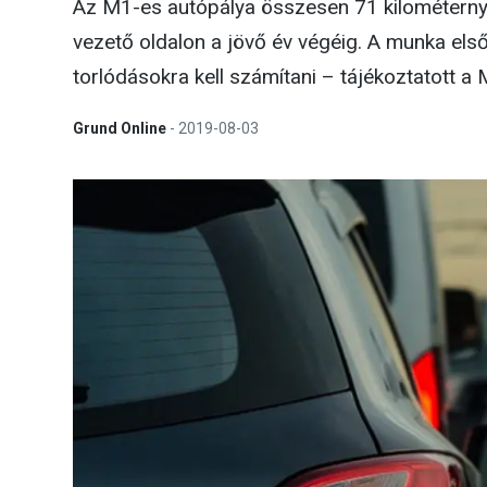
Az M1-es autópálya összesen 71 kilométerny
vezető oldalon a jövő év végéig. A munka első
torlódásokra kell számítani – tájékoztatott a
Grund Online
-
2019-08-03