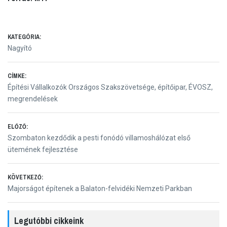
KATEGÓRIA:
Nagyító
CÍMKE:
Építési Vállalkozók Országos Szakszövetsége
,
építőipar
,
ÉVOSZ
,
megrendelések
Bejegyzés
ELŐZŐ:
Előző
Szombaton kezdődik a pesti fonódó villamoshálózat első
navigáció
bejegyzés:
ütemének fejlesztése
KÖVETKEZŐ:
Következő
Majorságot építenek a Balaton-felvidéki Nemzeti Parkban
bejegyzés:
Legutóbbi cikkeink