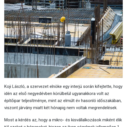
Koji László, a szervezet elnöke egy interjú során kifejtette, hogy
idén az első negyedévben körülbelül ugyanakkora volt az
építőipar teljesítménye, mint az elmúlt év hasonló időszakában,
viszont járvány miatt két hónapig nem voltak megrendelések.
Most a kérdés az, hogy a mikro- és kisvállalkozások miként élik
túl ezeket a hónapokat, hiszen az ilyen cégeknek jellemzően 1-