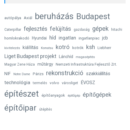
beruházás
Budapest
autópálya
Axiál
gépek
felújítás
fejlesztés
Caterpillar
gazdaság
hitachi
híd
ingatlan
jcb
homlokrakodó
Hyundai
ingatlanpiac
kotró
ksh
kiállítás
kotrók
Liebherr
kivitelezés
Komatsu
Liget Budapest projekt
Lánchíd
magasépítés
műtárgy
Nemzeti Infrastruktúra Fejlesztő Zrt.
Magyar Zene Háza
rekonstrukció
szakkiállítás
NIF
Párizs
Notre Dame
technológia
ÉVOSZ
volvo
városliget
termelés
építészet
építőgépek
építőanyagok
építőgép
építőipar
útépítés