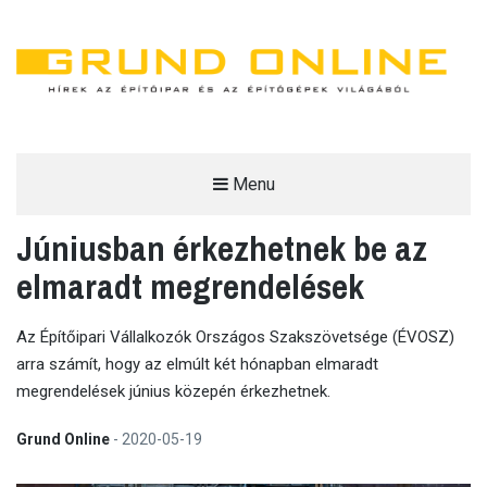
Menu
GRUND ONLINE
Júniusban érkezhetnek be az
HÍREK AZ ÉPÍTŐIPAR ÉS AZ ÉPÍTŐGÉPEK VILÁGÁBÓL.
elmaradt megrendelések
Az Építőipari Vállalkozók Országos Szakszövetsége (ÉVOSZ)
arra számít, hogy az elmúlt két hónapban elmaradt
megrendelések június közepén érkezhetnek.
Grund Online
-
2020-05-19