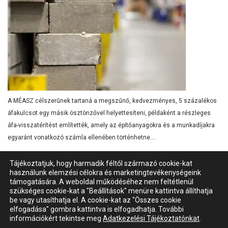
A MÉASZ célszerűnek tartaná a megszűnő, kedvezményes, 5 százalékos
áfakulcsot egy másik ösztönzővel helyettesíteni, példaként a részleges
áfa-visszatérítést említették, amely az építőanyagokra és a munkadíjakra
egyaránt vonatkozó számla ellenében történhetne....
Tájékoztatjuk, hogy harmadik féltől származó cookie-kat
használunk elemzési célokra és marketingtevékenységeink
támogatására. A weboldal működéséhez nem feltétlenül
Impresszum
Szerzői jogok
Kapcsolat
szükséges cookie-kat a "Beállítások" menüre kattintva állíthatja
Adatvédelmi nyilatkozat
be vagy utasíthatja el. A cookie-kat az "Összes cookie
Süti (cookie) beállítások
elfogadása" gombra kattintva is elfogadhatja. További
információkért tekintse meg
Adatkezelési Tájékoztatónkat
.