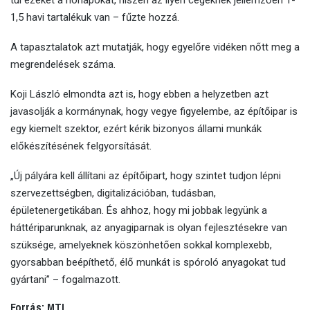
1,5 havi tartalékuk van – fűzte hozzá.
A tapasztalatok azt mutatják, hogy egyelőre vidéken nőtt meg a
megrendelések száma.
Koji László elmondta azt is, hogy ebben a helyzetben azt
javasolják a kormánynak, hogy vegye figyelembe, az építőipar is
egy kiemelt szektor, ezért kérik bizonyos állami munkák
előkészítésének felgyorsítását.
„Új pályára kell állítani az építőipart, hogy szintet tudjon lépni
szervezettségben, digitalizációban, tudásban,
épületenergetikában. És ahhoz, hogy mi jobbak legyünk a
háttériparunknak, az anyagiparnak is olyan fejlesztésekre van
szüksége, amelyeknek köszönhetően sokkal komplexebb,
gyorsabban beépíthető, élő munkát is spóroló anyagokat tud
gyártani” – fogalmazott.
Forrás: MTI