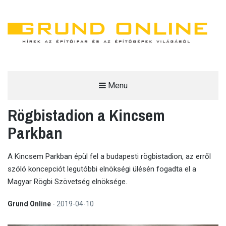
Menu
GRUND ONLINE
Rögbistadion a Kincsem
HÍREK AZ ÉPÍTŐIPAR ÉS AZ ÉPÍTŐGÉPEK VILÁGÁBÓL.
Parkban
A Kincsem Parkban épül fel a budapesti rögbistadion, az erről
szóló koncepciót legutóbbi elnökségi ülésén fogadta el a
Magyar Rögbi Szövetség elnöksége.
Grund Online
-
2019-04-10