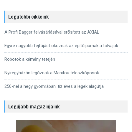
bejegyzés:
Legutóbbi cikkeink
A Profi Bagger felvásárlásával erősített az AXIÁL
Egyre nagyobb fejfájást okoznak az építőiparnak a tolvajok
Robotok a kémény tetején
Nyíregyházán legóznak a Manitou teleszkóposok
250-nel a hegy gyomrában: tíz éves a legek alagútja
Legújabb magazinjaink