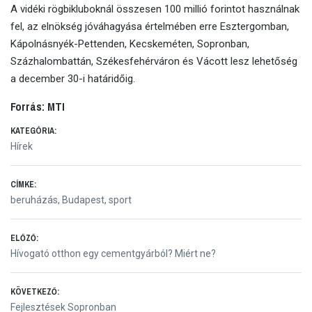
A vidéki rögbikluboknál összesen 100 millió forintot használnak
fel, az elnökség jóváhagyása értelmében erre Esztergomban,
Kápolnásnyék-Pettenden, Kecskeméten, Sopronban,
Százhalombattán, Székesfehérváron és Vácott lesz lehetőség
a december 30-i határidőig.
Forrás: MTI
KATEGÓRIA:
Hírek
CÍMKE:
beruházás
,
Budapest
,
sport
Bejegyzés
ELŐZŐ:
Előző
Hívogató otthon egy cementgyárból? Miért ne?
navigáció
bejegyzés:
KÖVETKEZŐ:
Következő
Fejlesztések Sopronban