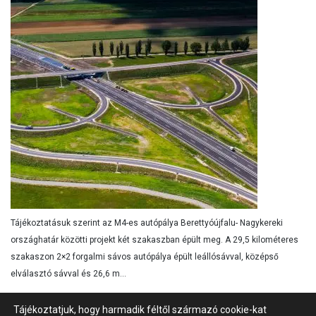
Tájékoztatásuk szerint az M4-es autópálya Berettyóújfalu- Nagykereki
országhatár közötti projekt két szakaszban épült meg. A 29,5 kilométeres
szakaszon 2×2 forgalmi sávos autópálya épült leállósávval, középső
elválasztó sávval és 26,6 m...
Tájékoztatjuk, hogy harmadik féltől származó cookie-kat