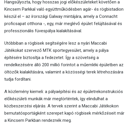
Hangsúlyozta, hogy hosszas jogi előkészületeket követően a
Kincsem Parkkal való együttműködésben agár- és rögbistadion
készül el – az írországi Galway mintájára, amely a Connacht
proficsapat otthona -, egy, már meglévő épület felújításával és
professzionális füvespálya kialakításával.
Utóbbiban a rögbisek segítségére lesz a nyári Maccabi
Játékokat szervező MTK sportegyesület, amely a pálya
építésére biztosítja a fedezetet. Így a szövetség a
rendelkezésére álló 200 millió forintot a műemléki épületben az
öltözők kialakítására, valamint a közösségi terek létrehozására
tudja fordítani.
A közlemény kiemeli: a pályaépítési és az épületrekonstrukciós
előkészületi munkák már megtörténtek, így elindulhat a
közbeszerzési eljárás. A tervek szerint a Maccabi Játékokon
bemutatósportágként szerepet kapó rögbisek mérkőzéseit már
a Kincsem Parkban rendeznék meg.