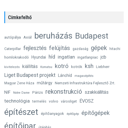
Címkefelhő
beruházás
Budapest
autópálya
Axiál
gépek
felújítás
fejlesztés
Caterpillar
gazdaság
hitachi
híd
ingatlan
jcb
homlokrakodó
Hyundai
ingatlanpiac
kotró
ksh
kiállítás
kotrók
Liebherr
kivitelezés
Komatsu
Liget Budapest projekt
Lánchíd
magasépítés
műtárgy
Nemzeti Infrastruktúra Fejlesztő Zrt.
Magyar Zene Háza
rekonstrukció
szakkiállítás
NIF
Párizs
Notre Dame
technológia
ÉVOSZ
volvo
városliget
termelés
építészet
építőgépek
építőanyagok
építőgép
építőipar
útépítés