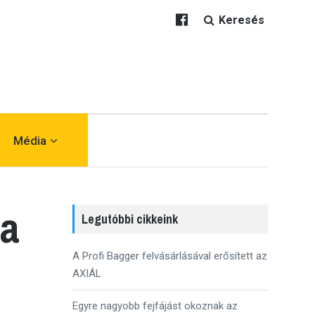
Keresés
Média
ja
Legutóbbi cikkeink
A Profi Bagger felvásárlásával erősített az
AXIÁL
Egyre nagyobb fejfájást okoznak az