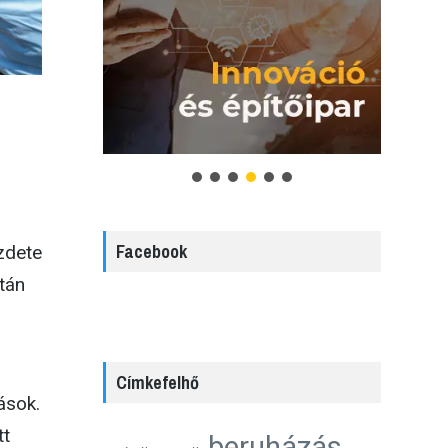
Facebook
zdete
tán
Címkefelhő
ások.
tt
beruházás