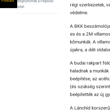
Podcast
Következő
Megnyitották a Peljesac
régi szerkezetek, v
bejegyzés:
hidat
védelme.
A BKK beszámolója s
es és a 2M villamos
kőmunkák. A villamo
újakra, a déli oldal
A budai rakpart föl
haladnak a munkák –
beépítése, az acéls
(és szükség szerint
beépítették az új g
A Lánchíd korszerűs