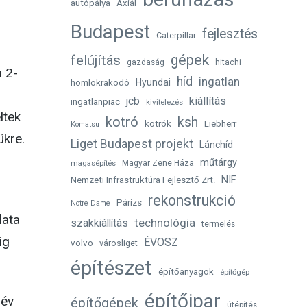
autópálya
Axiál
Budapest
fejlesztés
Caterpillar
gépek
felújítás
gazdaság
hitachi
a 2-
híd
ingatlan
homlokrakodó
Hyundai
jcb
kiállítás
ingatlanpiac
kivitelezés
ltek
kotró
ksh
kotrók
Liebherr
Komatsu
ükre.
Liget Budapest projekt
Lánchíd
műtárgy
magasépítés
Magyar Zene Háza
NIF
Nemzeti Infrastruktúra Fejlesztő Zrt.
rekonstrukció
Párizs
Notre Dame
lata
technológia
szakkiállítás
termelés
ig
ÉVOSZ
volvo
városliget
építészet
építőanyagok
építőgép
építőipar
 év
építőgépek
útépítés