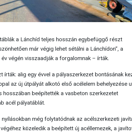
atáblák a Lánchíd teljes hosszán egybefüggő részt
szönhetően már végig lehet sétálni a Lánchídon”, a
 év végén visszaadják a forgalomnak – írták.
 írták: alig egy évvel a pályaszerkezet bontásának ke
pal az új útpályát alkotó első acélelem behelyezése u
es hosszában beépítették a vasbeton szerkezetet
b acél pályatáblát.
i nyílásokban még folytatódnak az acélszerkezeti javít
a végéhez közeledik a beépített új acéllemezek, a javíto