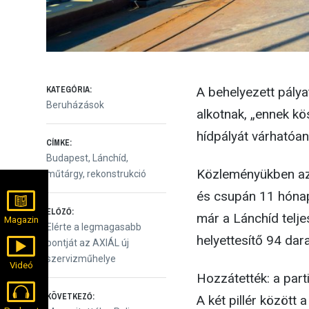
KATEGÓRIA:
A behelyezett pály
Beruházások
alkotnak, „ennek kö
hídpályát várhatóan
CÍMKE:
Budapest
,
Lánchíd
,
Közleményükben azt
műtárgy
,
rekonstrukció
és csupán 11 hónap
Bejegyzés
ELŐZŐ:
már a Lánchíd telj
Magazin
Előző
Elérte a legmagasabb
helyettesítő 94 dara
bejegyzés:
pontját az AXIÁL új
navigáció
szervizműhelye
Videó
Hozzátették: a part
KÖVETKEZŐ:
A két pillér között 