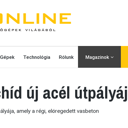
Gépek
Technológia
Rólunk
Magazinok
híd új acél útpályá
pályája, amely a régi, elöregedett vasbeton