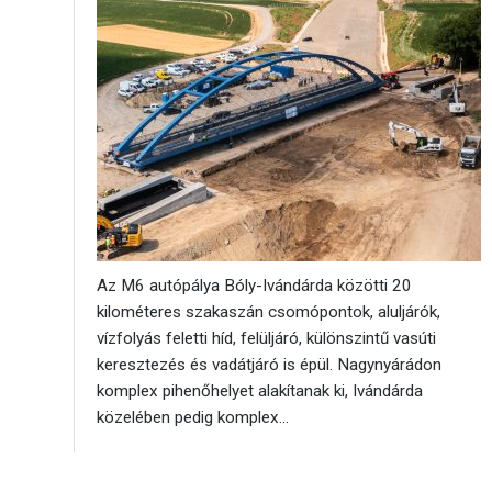
Az M6 autópálya Bóly-Ivándárda közötti 20
kilométeres szakaszán csomópontok, aluljárók,
vízfolyás feletti híd, felüljáró, különszintű vasúti
keresztezés és vadátjáró is épül. Nagynyárádon
komplex pihenőhelyet alakítanak ki, Ivándárda
közelében pedig komplex...