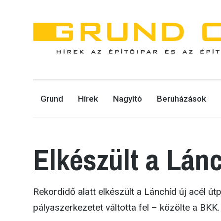
GRUND ONLINE
Grund
Hírek
Nagyító
Beruházások
HÍREK AZ ÉPÍTŐIPAR ÉS AZ ÉPÍTŐGÉPEK VILÁGÁBÓL.
Elkészült a Lánc
Rekordidő alatt elkészült a Lánchíd új acél út
pályaszerkezetet váltotta fel – közölte a BKK.