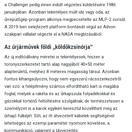
a Challenger pedig innen indult végzetes küldetésére 1986
januárjában. Azonban tekintélyes múlt ide vagy oda, az
űrrepülőgép-program alkonya megpecsételte az MLP-2 sorsát.
A 2019-ben selejtezett platform bontását végül az Advon
szakipari vállalat végezte el a NASA megbízásából.
Az űrjárművek földi „köldökzsinórja”
Az új indítóállvány méretei is tekintélyesek, hiszen a
toronyszerkezetet tartó alap nagyjából 40×50 méter
alapterületű, melyhez 8 méteres magasság társul. Azonban
fontos kihangsúlyozni, hogy nem egyszerű rácsszerkezetről
van szó: a felépítmény számos elfordítható kart is magába
foglal, melyek a rakéta és az űrkapszula folyadékokkal és
gázokkal történő feltöltésére szolgálnak, de természetesen a
személyzet is a karok egyikén keresztül közelítheti meg az
űrhajó fülkéjét. Sőt, az itt átvezetett kábelek segítségével
lehetséges az ezernyi paraméter nyomom követése, a
kommunikáció, valamint a távvezérlés.