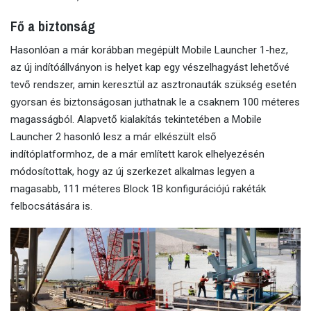
Fő a biztonság
Hasonlóan a már korábban megépült Mobile Launcher 1-hez,
az új indítóállványon is helyet kap egy vészelhagyást lehetővé
tevő rendszer, amin keresztül az asztronauták szükség esetén
gyorsan és biztonságosan juthatnak le a csaknem 100 méteres
magasságból. Alapvető kialakítás tekintetében a Mobile
Launcher 2 hasonló lesz a már elkészült első
indítóplatformhoz, de a már említett karok elhelyezésén
módosítottak, hogy az új szerkezet alkalmas legyen a
magasabb, 111 méteres Block 1B konfigurációjú rakéták
felbocsátására is.