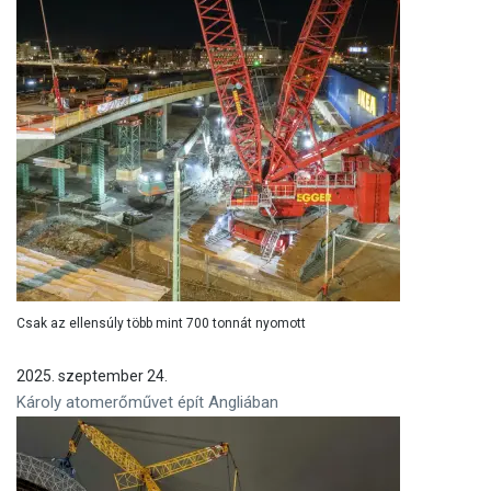
Csak az ellensúly több mint 700 tonnát nyomott
2025. szeptember 24.
Károly atomerőművet épít Angliában