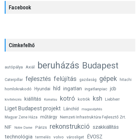
Facebook
Címkefelhő
beruházás
Budapest
autópálya
Axiál
gépek
felújítás
fejlesztés
Caterpillar
gazdaság
hitachi
híd
ingatlan
jcb
homlokrakodó
Hyundai
ingatlanpiac
kotró
ksh
kiállítás
kotrók
Liebherr
kivitelezés
Komatsu
Liget Budapest projekt
Lánchíd
magasépítés
műtárgy
Nemzeti Infrastruktúra Fejlesztő Zrt.
Magyar Zene Háza
rekonstrukció
szakkiállítás
NIF
Párizs
Notre Dame
technológia
ÉVOSZ
volvo
városliget
termelés