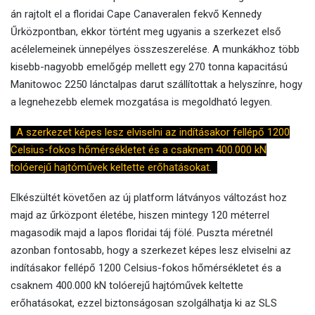
án rajtolt el a floridai Cape Canaveralen fekvő Kennedy
Űrközpontban, ekkor történt meg ugyanis a szerkezet első
acélelemeinek ünnepélyes összeszerelése. A munkákhoz több
kisebb-nagyobb emelőgép mellett egy 270 tonna kapacitású
Manitowoc 2250 lánctalpas darut szállítottak a helyszínre, hogy
a legnehezebb elemek mozgatása is megoldható legyen.
A szerkezet képes lesz elviselni az indításakor fellépő 1200
Celsius-fokos hőmérsékletet és a csaknem 400.000 kN
tolóerejű hajtóművek keltette erőhatásokat.
Elkészültét követően az új platform látványos változást hoz
majd az űrközpont életébe, hiszen mintegy 120 méterrel
magasodik majd a lapos floridai táj fölé. Puszta méretnél
azonban fontosabb, hogy a szerkezet képes lesz elviselni az
indításakor fellépő 1200 Celsius-fokos hőmérsékletet és a
csaknem 400.000 kN tolóerejű hajtóművek keltette
erőhatásokat, ezzel biztonságosan szolgálhatja ki az SLS