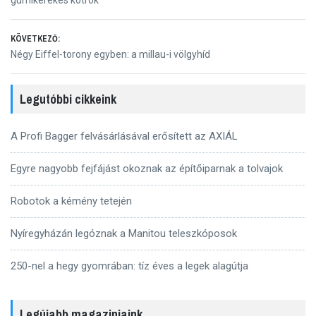
navigáció
KÖVETKEZŐ:
Következő
Négy Eiffel-torony egyben: a millau-i völgyhíd
bejegyzés:
Legutóbbi cikkeink
A Profi Bagger felvásárlásával erősített az AXIÁL
Egyre nagyobb fejfájást okoznak az építőiparnak a tolvajok
Robotok a kémény tetején
Nyíregyházán legóznak a Manitou teleszkóposok
250-nel a hegy gyomrában: tíz éves a legek alagútja
Legújabb magazinjaink