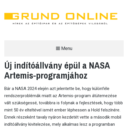
Menu
GRUND ONLINE
Új indítóállvány épül a NASA
HÍREK AZ ÉPÍTŐIPAR ÉS AZ ÉPÍTŐGÉPEK VILÁGÁBÓL.
Artemis-programjához
Bár a NASA 2024 elején azt jelentette be, hogy különféle
rendszerproblémák miatt az Artemis-program átütemezése
vált szükségessé, továbbra is folynak a fejlesztések, hogy több
mint 50 év elteltével ismét ember léphessen a Hold felszínére.
Ennek részeként tavaly nyáron kezdetét vette a második mobil
indítóállvány kivitelezése, mely alkalmas lesz a programban