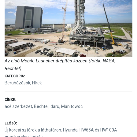
Az első Mobile Launcher átépítés közben (fotók: NASA,
Bechtel)
KATEGÓRIA:
Beruházások
,
Hírek
CÍMKE:
acélszerkezet
,
Bechtel
,
daru
,
Manitowoc
Bejegyzés
ELŐZŐ:
Előző
Új koreai sztárok a láthatáron: Hyundai HW65A és HW100A
bejegyzés:
gumikerekes kotrók