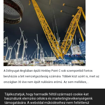
A Délnyugat-Angliában épülő Hinkley Point C sok szempontból fontos
beruházás a brit nemzetgazdaság számára. Többek közt azért is, mert az
országban 30 éve nem épült nukleáris erőmű. Az sem mellékes,...
Tájékoztatjuk, hogy harmadik féltől származó cookie-kat
használunk elemzési célokra és marketingtevékenységeink
Impresszum
Szerzői jogok
Kapcsolat
támogatására. A weboldal működéséhez nem feltétlenül