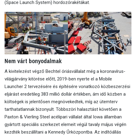
(Space Launch System) hordozórakétákat.
Nem várt bonyodalmak
A kivitelezést végző Bechtel óriásvállalat még a koronavírus-
világjárvány kitörése előtt, 2019-ben nyerte el a Mobile
Launcher 2 tervezésére és építésére vonatkozó közbeszerzési
eljárást eredetileg 383 millió dollár értékben, ám idő közben a
költségek is jelentősen megnövekedtek, míg az ütemterv
tarthatatlannak bizonyult. Többszöri halasztást követően a
Paxton & Vierling Steel acélipari vállalat által Iowa államban
gyártott speciális szerkezet elemeit végül tavaly május végén
kezdték beszállítani a Kennedy Űrközpontba. Az indítóállás