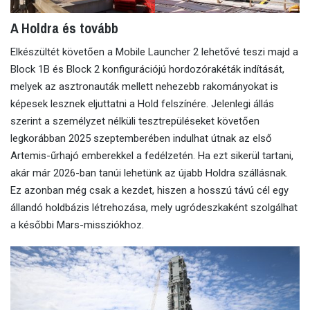
A Holdra és tovább
Elkészültét követően a Mobile Launcher 2 lehetővé teszi majd a
Block 1B és Block 2 konfigurációjú hordozórakéták indítását,
melyek az asztronauták mellett nehezebb rakományokat is
képesek lesznek eljuttatni a Hold felszínére. Jelenlegi állás
szerint a személyzet nélküli tesztrepüléseket követően
legkorábban 2025 szeptemberében indulhat útnak az első
Artemis-űrhajó emberekkel a fedélzetén. Ha ezt sikerül tartani,
akár már 2026-ban tanúi lehetünk az újabb Holdra szállásnak.
Ez azonban még csak a kezdet, hiszen a hosszú távú cél egy
állandó holdbázis létrehozása, mely ugródeszkaként szolgálhat
a későbbi Mars-missziókhoz.