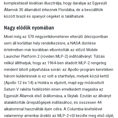
komplexitását kiválóan illusztrálja, hogy darabjai az Egyesült
Államok 30 államából érkeznek Floridába, de a beszállítók
között brazil és spanyol cégeket is találhatunk.
Nagy elődök nyomában
Mivel még az 570 négyzetkilométeren elterülő űrközpontban
sem áll korlátlan hely rendelkezésre, a NASA döntése
értelmében már korábban elbontották az előző Mobile
Launcher Platform 2 (röviden MLP-2) indítóállványt. Túlzás
nélkül állíthatjuk, hogy az 1964-ben átadott MLP-2 rengeteg
mindent látott pályafutása során: az Apollo-program keretében
három küldetésnek is ez volt a starthelye, melyek közül kettő
(Apollo 12 és 14) a Holdra is eljutott, majd egy módosított
Saturn V rakéta fedélzetén innen emelkedett magasba az
Egyesült Államok első űrállomása, a Skylab. Ezután az állványt
átalakították űrrepülőgépek indításához, és összesen 44
alkalommal használták ilyen célra. A Columbia kivételével
valamennyi amerikai űrsikló az MLP-2-ről kezdte meg első útját,