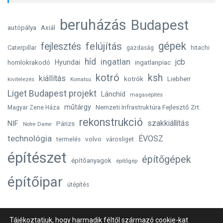
beruházás
Budapest
autópálya
Axiál
gépek
felújítás
fejlesztés
Caterpillar
gazdaság
hitachi
híd
ingatlan
jcb
homlokrakodó
Hyundai
ingatlanpiac
kotró
ksh
kiállítás
kotrók
Liebherr
kivitelezés
Komatsu
Liget Budapest projekt
Lánchíd
magasépítés
műtárgy
Nemzeti Infrastruktúra Fejlesztő Zrt.
Magyar Zene Háza
rekonstrukció
szakkiállítás
NIF
Párizs
Notre Dame
technológia
ÉVOSZ
volvo
városliget
termelés
építészet
építőgépek
építőanyagok
építőgép
építőipar
útépítés
Tájékoztatjuk, hogy harmadik féltől származó cookie-kat