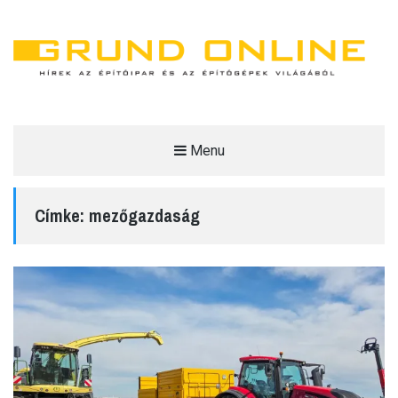
Menu
GRUND ONLINE
HÍREK AZ ÉPÍTŐIPAR ÉS AZ ÉPÍTŐGÉPEK VILÁGÁBÓL.
Címke:
mezőgazdaság