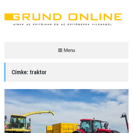
Menu
GRUND ONLINE
HÍREK AZ ÉPÍTŐIPAR ÉS AZ ÉPÍTŐGÉPEK VILÁGÁBÓL.
Címke:
traktor