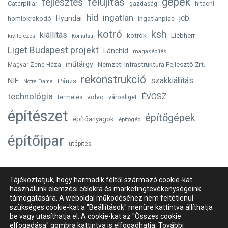
gépek
felújítás
fejlesztés
Caterpillar
gazdaság
hitachi
híd
ingatlan
jcb
homlokrakodó
Hyundai
ingatlanpiac
kotró
ksh
kiállítás
kotrók
Liebherr
kivitelezés
Komatsu
Liget Budapest projekt
Lánchíd
magasépítés
műtárgy
Nemzeti Infrastruktúra Fejlesztő Zrt.
Magyar Zene Háza
rekonstrukció
szakkiállítás
NIF
Párizs
Notre Dame
technológia
ÉVOSZ
volvo
városliget
termelés
építészet
építőgépek
építőanyagok
építőgép
építőipar
útépítés
Tájékoztatjuk, hogy harmadik féltől származó cookie-kat
használunk elemzési célokra és marketingtevékenységeink
Impresszum
Szerzői jogok
Kapcsolat
támogatására. A weboldal működéséhez nem feltétlenül
szükséges cookie-kat a "Beállítások" menüre kattintva állíthatja
Adatvédelmi nyilatkozat
be vagy utasíthatja el. A cookie-kat az "Összes cookie
Süti (cookie) beállítások
elfogadása" gombra kattintva is elfogadhatja. További