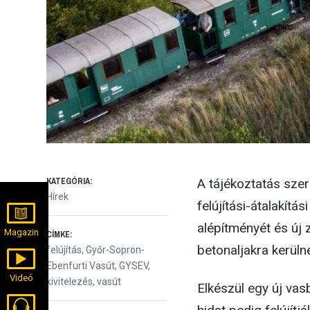
KATEGÓRIA:
A tájékoztatás szer
Hírek
felújítási-átalakítá
alépítményét és új 
Magazin
CÍMKE:
betonaljakra kerüln
felújítás
,
Győr-Sopron-
Ebenfurti Vasút
,
GYSEV
,
Videó
kivitelezés
,
vasút
Elkészül egy új vas