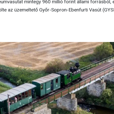
mvasutat mintegy 960 millió forint állami forrásból, 
lte az üzemeltető Győr-Sopron-Ebenfurti Vasút (GY