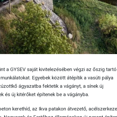
int a GYSEV saját kivitelezésében végzi az őszig tartó
si munkálatokat. Egyebek között átépítik a vasúti pálya
zúzottkő ágyazatba fektetik a vágányt, a sínek új
ek és új kitérőket építenek be a vágányba.
beton kerethíd, az Ikva patakon átvezető, acélszerkez