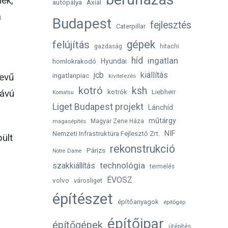
nek,
autópálya
Axiál
a
Budapest
fejlesztés
Caterpillar
gépek
felújítás
gazdaság
hitachi
híd
ingatlan
homlokrakodó
Hyundai
jcb
kiállítás
ingatlanpiac
nevű
kivitelezés
kotró
ksh
kotrók
távú
Liebherr
Komatsu
Liget Budapest projekt
Lánchíd
műtárgy
magasépítés
Magyar Zene Háza
NIF
Nemzeti Infrastruktúra Fejlesztő Zrt.
ült
rekonstrukció
Párizs
Notre Dame
technológia
szakkiállítás
termelés
ÉVOSZ
volvo
városliget
építészet
építőanyagok
építőgép
építőipar
építőgépek
útépítés