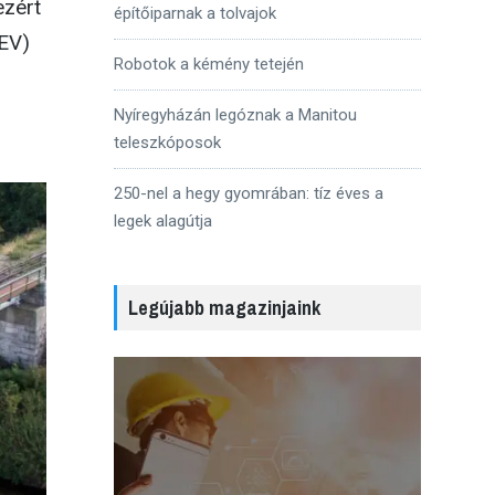
ezért
építőiparnak a tolvajok
SEV)
Robotok a kémény tetején
Nyíregyházán legóznak a Manitou
teleszkóposok
250-nel a hegy gyomrában: tíz éves a
legek alagútja
Legújabb magazinjaink