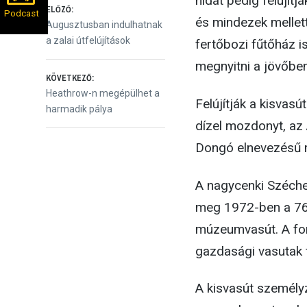
hidat pedig felújít
Bejegyzés
ELŐZŐ:
Podcast
és mindezek mellet
Előző
Augusztusban indulhatnak
bejegyzés:
a zalai útfelújítások
fertőbozi fűtőház i
navigáció
megnyitni a jövőben
KÖVETKEZŐ:
Következő
Heathrow-n megépülhet a
Felújítják a kisvasú
bejegyzés:
harmadik pálya
dízel mozdonyt, az
Dongó elnevezésű m
A nagycenki Széch
meg 1972-ben a 760
múzeumvasút. A for
gazdasági vasutak 
A kisvasút személyz