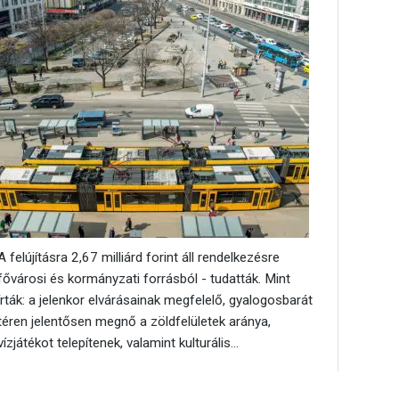
A felújításra 2,67 milliárd forint áll rendelkezésre
fővárosi és kormányzati forrásból - tudatták. Mint
írták: a jelenkor elvárásainak megfelelő, gyalogosbarát
téren jelentősen megnő a zöldfelületek aránya,
vízjátékot telepítenek, valamint kulturális...