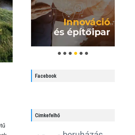
Facebook
Címkefelhő
etű
beruházás