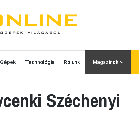
Gépek
Technológia
Rólunk
Magazinok
gycenki Széchenyi