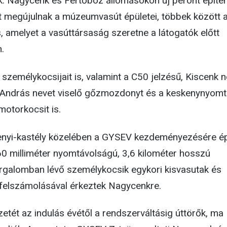
ják. Nagycenk és Fertőboz állomásokon új peront építe
t megújulnak a múzeumvasút épületei, többek között 
s, amelyet a vasúttársaság szeretne a látogatók előtt
.
t személykocsijait is, valamint a C50 jelzésű, Kiscenk 
 András nevet viselő gőzmozdonyt és a keskenynyom
otorkocsit is.
enyi-kastély közelében a GYSEV kezdeményezésére ép
 milliméter nyomtávolságú, 3,6 kilométer hosszú
galomban lévő személykocsik egykori kisvasutak és
felszámolásával érkeztek Nagycenkre.
etét az indulás évétől a rendszerváltásig úttörők, ma