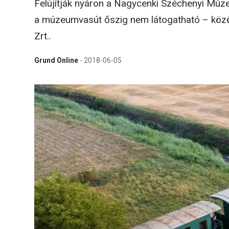
Felújítják nyáron a Nagycenki Széchenyi Múzeu
a múzeumvasút őszig nem látogatható – közö
Zrt..
Grund Online
-
2018-06-05