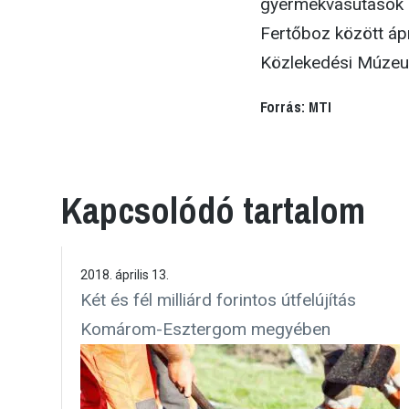
gyermekvasutasok a
Fertőboz között ápr
Közlekedési Múzeu
Forrás: MTI
Kapcsolódó tartalom
2018. április 13.
Két és fél milliárd forintos útfelújítás
Komárom-Esztergom megyében