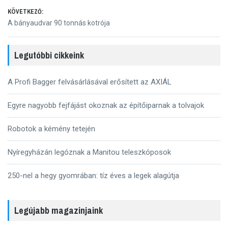
navigáció
KÖVETKEZŐ:
Következő
A bányaudvar 90 tonnás kotrója
bejegyzés:
Legutóbbi cikkeink
A Profi Bagger felvásárlásával erősített az AXIÁL
Egyre nagyobb fejfájást okoznak az építőiparnak a tolvajok
Robotok a kémény tetején
Nyíregyházán legóznak a Manitou teleszkóposok
250-nel a hegy gyomrában: tíz éves a legek alagútja
Legújabb magazinjaink