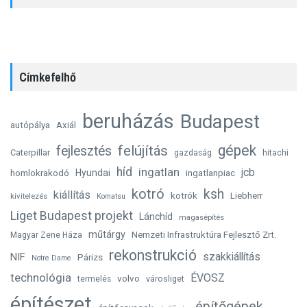
Címkefelhő
beruházás
Budapest
autópálya
Axiál
gépek
felújítás
fejlesztés
Caterpillar
gazdaság
hitachi
híd
ingatlan
jcb
homlokrakodó
Hyundai
ingatlanpiac
kotró
ksh
kiállítás
kotrók
Liebherr
kivitelezés
Komatsu
Liget Budapest projekt
Lánchíd
magasépítés
műtárgy
Nemzeti Infrastruktúra Fejlesztő Zrt.
Magyar Zene Háza
rekonstrukció
szakkiállítás
NIF
Párizs
Notre Dame
technológia
ÉVOSZ
volvo
városliget
termelés
építészet
építőgépek