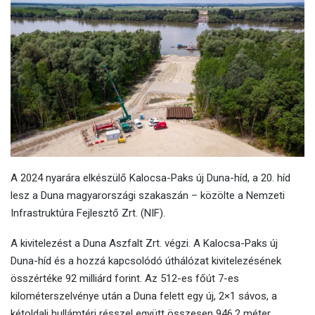
A 2024 nyarára elkészülő Kalocsa-Paks új Duna-híd, a 20. híd
lesz a Duna magyarországi szakaszán – közölte a Nemzeti
Infrastruktúra Fejlesztő Zrt. (NIF).
A kivitelezést a Duna Aszfalt Zrt. végzi. A Kalocsa-Paks új
Duna-híd és a hozzá kapcsolódó úthálózat kivitelezésének
összértéke 92 milliárd forint. Az 512-es főút 7-es
kilométerszelvénye után a Duna felett egy új, 2×1 sávos, a
kétoldali hullámtéri résszel együtt összesen 946,2 méter