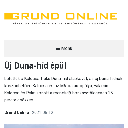
Menu
GRUND ONLINE
Új Duna-híd épül
HÍREK AZ ÉPÍTŐIPAR ÉS AZ ÉPÍTŐGÉPEK VILÁGÁBÓL.
Letették a Kalocsa-Paks Duna-híd alapkövét, az új Duna-hídnak
köszönhetően Kalocsa és az M6-os autópálya, valamint
Kalocsa és Paks között a menetidő hozzávetőlegesen 15
percre csökken.
Grund Online
-
2021-06-12