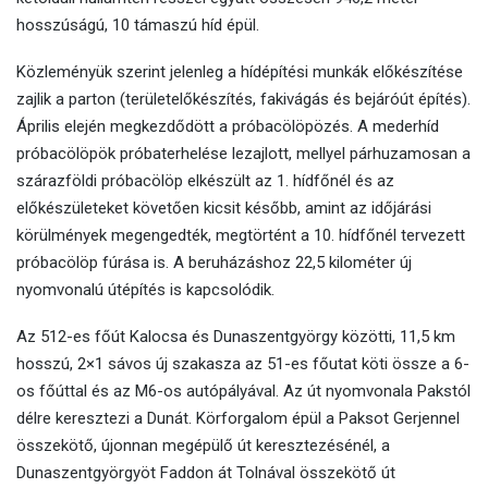
hosszúságú, 10 támaszú híd épül.
Közleményük szerint jelenleg a hídépítési munkák előkészítése
zajlik a parton (területelőkészítés, fakivágás és bejáróút építés).
Április elején megkezdődött a próbacölöpözés. A mederhíd
próbacölöpök próbaterhelése lezajlott, mellyel párhuzamosan a
szárazföldi próbacölöp elkészült az 1. hídfőnél és az
előkészületeket követően kicsit később, amint az időjárási
körülmények megengedték, megtörtént a 10. hídfőnél tervezett
próbacölöp fúrása is. A beruházáshoz 22,5 kilométer új
nyomvonalú útépítés is kapcsolódik.
Az 512-es főút Kalocsa és Dunaszentgyörgy közötti, 11,5 km
hosszú, 2×1 sávos új szakasza az 51-es főutat köti össze a 6-
os főúttal és az M6-os autópályával. Az út nyomvonala Pakstól
délre keresztezi a Dunát. Körforgalom épül a Paksot Gerjennel
összekötő, újonnan megépülő út keresztezésénél, a
Dunaszentgyörgyöt Faddon át Tolnával összekötő út