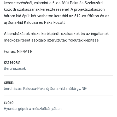
keresztezésénél, valamint a 6-os főút Paks és Szekszárd
közötti szakaszának keresztezésénél. A projektszakaszon
három híd épül: két vasbeton kerethíd az 512-es főúton és az
új Duna-híd Kalocsa és Paks között.
A beruházások része kerékpárút-szakaszok és az ingatlanok
megközelítését szolgáló szervízutak, földutak kiépítése.
Forrás: NIF/MTI/
KATEGÓRIA:
Beruházások
CÍMKE:
beruházás
,
Kalocsa-Paks új Duna-híd
,
műtárgy
,
NIF
Bejegyzés
ELŐZŐ:
Előző
Hyundai gépek a mészkőbányában
bejegyzés: