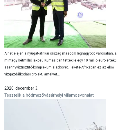
A hét elején a nyugat-afrikai ország második legnagyobb városában, a
mintegy kétmillió lakosú Kumasiban tették le egy 10 millió euró értékű
szennyvíztisztitó-komplexum alapkövét. Fekete-Afrikában ez az első
vízgazdálkodási projekt, amelyet...
2020. december 3.
Tesztelik a hódmezővásárhelyi villamosvonalat